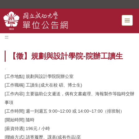
跳
到
主
要
內
:::
容
區
【徵】規劃與設計學院-院辦工讀生
.
[工作地點] 規劃與設計學院院辦公室
[工作職稱] 工讀生(成大在校 碩、博士生)
[工作內容] 主要協助公文遞送，偶有文書處理、海報製作等臨時交辦
事項
[工作時間] 週一到週五 9:00~12:00 或 14:00~17:00（排班制）
[開始時間] 隨時
[薪資待遇] 196元 / 小時
[聯絡方式] 請寄履歷、課表(或有作品)至