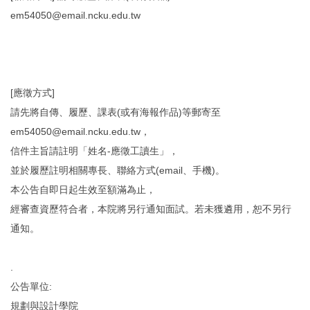
em54050@email.ncku.edu.tw
[應徵方式]
請先將自傳、履歷、課表(或有海報作品)等郵寄至
em54050@email.ncku.edu.tw，
信件主旨請註明「姓名-應徵工讀生」，
並於履歷註明相關專長、聯絡方式(email、手機)。
本公告自即日起生效至額滿為止，
經審查資歷符合者，本院將另行通知面試。若未獲遴用，恕不另行
通知。
.
公告單位:
規劃與設計學院